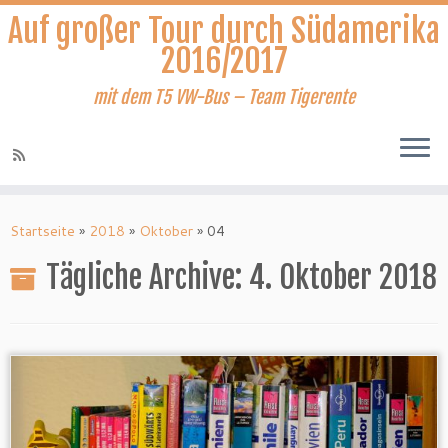
Auf großer Tour durch Südamerika
2016/2017
mit dem T5 VW-Bus – Team Tigerente
Zum
Inhalt
Startseite
»
2018
»
Oktober
»
04
springen
Tägliche Archive:
4. Oktober 2018