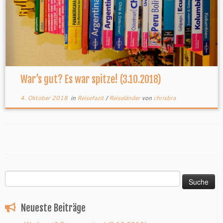
War’s gut? Es war spitze! (3.10.2018)
4. Oktober 2018
in
Reisefazit
/
Reiseländer
von
chrisbra
Suche
nach:
Neueste Beiträge