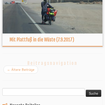
Mit Plattfuß in die Wüste (7.9.2017)
Beitragsnavigation
←
Ältere Beiträge
Suche
nach: