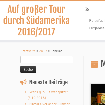
Auf großer Tour
durch Südamerika
Reisefazi
Organisa
2016/2017
Zum
Inhalt
Startseite
»
2017
»
Februar
springen
Suche
M
nach:
Neueste Beiträge
War’s gut? Es war spitze!
(3.10.2018)
Einmal Overlander – Immer