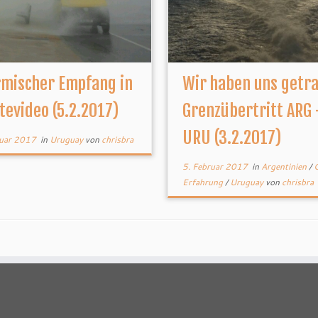
rmischer Empfang in
Wir haben uns getr
evideo (5.2.2017)
Grenzübertritt ARG 
URU (3.2.2017)
ruar 2017
in
Uruguay
von
chrisbra
5. Februar 2017
in
Argentinien
/
Erfahrung
/
Uruguay
von
chrisbra