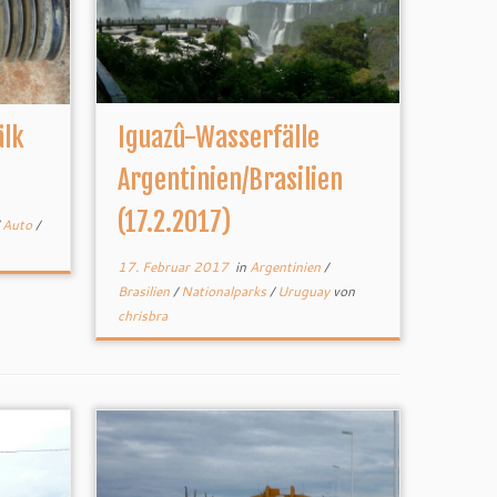
älk
Iguazû-Wasserfälle
Argentinien/Brasilien
(17.2.2017)
/
Auto
/
17. Februar 2017
in
Argentinien
/
Brasilien
/
Nationalparks
/
Uruguay
von
chrisbra