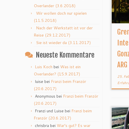
Overlander (3.6.2018)
Wir wollen doch nur spielen
(11.5.2018)
Nach der Werkstatt ist vor der
Gren
Reise (29.12.2017)
Inte
Sie ist wieder da (3.11.2017)
Gonz
Neueste Kommentare
ARG 
Luis Koch
bei
Was ist ein
Overlander? (15.9.2017)
25. Fe
luise
bei
Franzi beim Franzör
Erfahr
(20.6.2017)
Anonymous
bei
Franzi beim Franzör
(20.6.2017)
Franzi und Luise
bei
Franzi beim
Franzör (20.6.2017)
chrisbra
bei
War’s gut? Es war