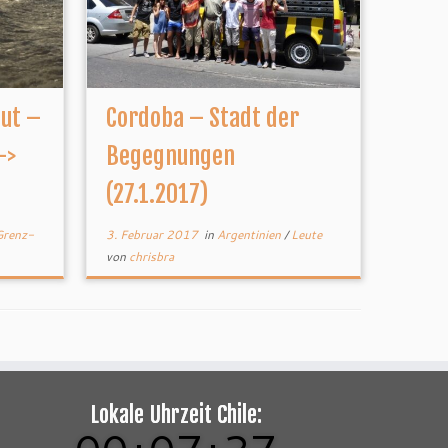
aut –
Cordoba – Stadt der
->
Begegnungen
(27.1.2017)
Grenz-
3. Februar 2017
in
Argentinien
/
Leute
von
chrisbra
Lokale Uhrzeit Chile: