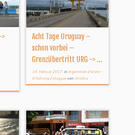
->
Acht Tage Uruguay –
schon vorbei –
Grenzübertritt URG -> ...
14. Februar 2017
in
Argentinien
/
Grenz-
Erfahrung
/
Uruguay
von
chrisbra