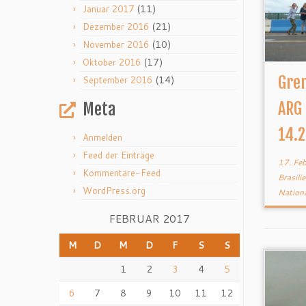
(11)
Januar 2017
(21)
Dezember 2016
(10)
November 2016
(17)
Oktober 2016
Gren
(14)
September 2016
ARG
Meta
14.2
Anmelden
Feed der Einträge
17. Fe
Kommentare-Feed
Brasili
WordPress.org
Nation
FEBRUAR 2017
M
D
M
D
F
S
S
1
2
3
4
5
6
7
8
9
10
11
12