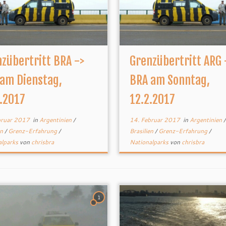
zübertritt BRA ->
Grenzübertritt ARG 
 am Dienstag,
BRA am Sonntag,
.2017
12.2.2017
bruar 2017
in
Argentinien
/
14. Februar 2017
in
Argentinien
/
en
/
Grenz-Erfahrung
/
Brasilien
/
Grenz-Erfahrung
/
alparks
von
chrisbra
Nationalparks
von
chrisbra
1