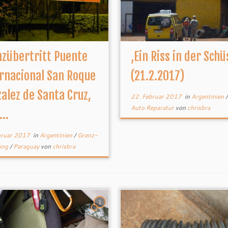
zübertritt Puente
‚Ein Riss in der Schü
rnacional San Roque
(21.2.2017)
alez de Santa Cruz,
22. Februar 2017
in
Argentinien
Auto Reparatur
von
chrisbra
...
bruar 2017
in
Argentinien
/
Grenz-
ung
/
Paraguay
von
chrisbra
1