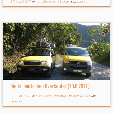
27. Juni 2017
in
Auto Reparatur
/
Bolivien
von
chrisbra
4
Die farbenfrohen Overlander (20.6.2017)
27. Juni 2017
in
Auto
/
Auto Reparatur
/
Bolivien
/
Leute
von
chrisbra