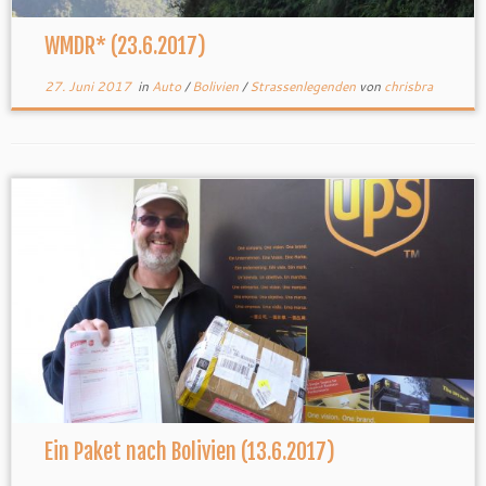
WMDR* (23.6.2017)
27. Juni 2017
in
Auto
/
Bolivien
/
Strassenlegenden
von
chrisbra
Ein Paket nach Bolivien (13.6.2017)