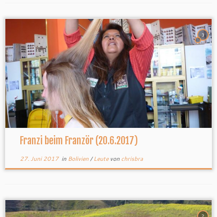
3
Franzi beim Franzör (20.6.2017)
27. Juni 2017
in
Bolivien
/
Leute
von
chrisbra
2