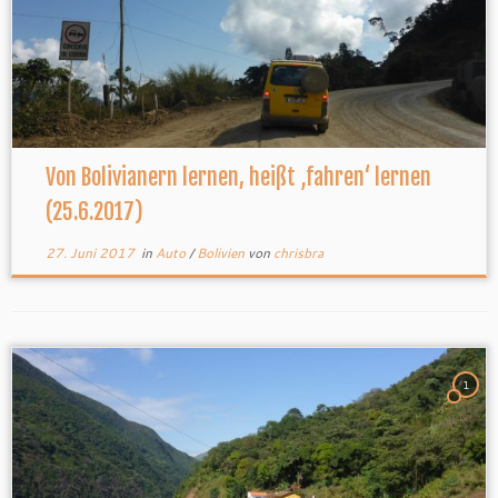
Von Bolivianern lernen, heißt ‚fahren‘ lernen
(25.6.2017)
27. Juni 2017
in
Auto
/
Bolivien
von
chrisbra
1