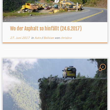
Wo der Asphalt so hinfällt (24.6.2017)
27. Juni 2017
in
Auto
/
Bolivien
von
chrisbra
2