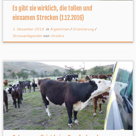
Es gibt sie wirklich, die tollen und
einsamen Strecken (1.12.2016)
1. Dezember 2016
in
Argentinien
/
Orientierung
/
Strassenlegenden
von
chrisbra