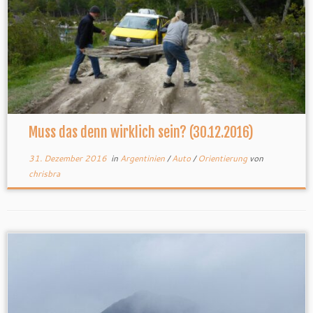
Muss das denn wirklich sein? (30.12.2016)
31. Dezember 2016
in
Argentinien
/
Auto
/
Orientierung
von
chrisbra