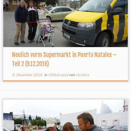
Neulich vorm Supermarkt in Puerto Natales –
Teil 2 (9.12.2016)
9. Dezember 2016
in
Chile
/
Leute
von
chrisbra