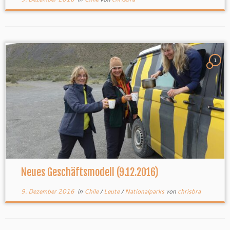
1
Neues Geschäftsmodell (9.12.2016)
9. Dezember 2016
in
Chile
/
Leute
/
Nationalparks
von
chrisbra