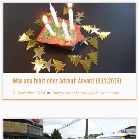
Was uns fehlt oder Advent-Advent (9.12.2016)
9. Dezember 2016
in
Chile
/
Leute
/
Nationalparks
von
chrisbra