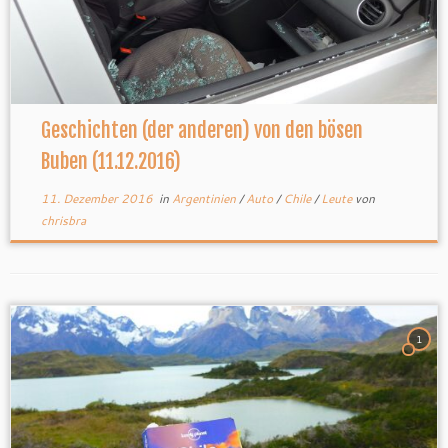
Geschichten (der anderen) von den bösen
Buben (11.12.2016)
11. Dezember 2016
in
Argentinien
/
Auto
/
Chile
/
Leute
von
chrisbra
1