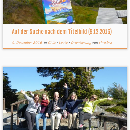
Auf der Suche nach dem Titelbild (9.12.2016)
9. Dezember 2016
in
Chile
/
Leute
/
Orientierung
von
chrisbra