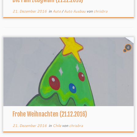
21. Dezember 2016
in
Auto
/
Auto Ausbau
von
chrisbra
6
Frohe Weihnachten (21.12.2016)
21. Dezember 2016
in
Chile
von
chrisbra