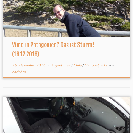
Wind in Patagonien? Das ist Sturm!
(16.12.2016)
16. Dezember 2016
in
Argentinien
/
Chile
/
Nationalparks
von
chrisbra