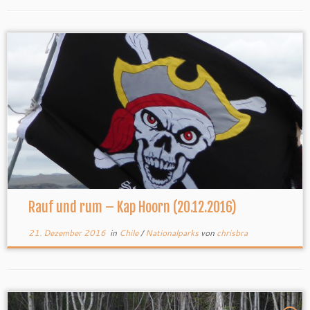
Rauf und rum – Kap Hoorn (20.12.2016)
21. Dezember 2016
in
Chile
/
Nationalparks
von
chrisbra