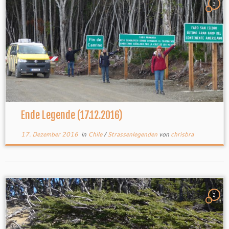
3
Ende Legende (17.12.2016)
17. Dezember 2016
in
Chile
/
Strassenlegenden
von
chrisbra
2