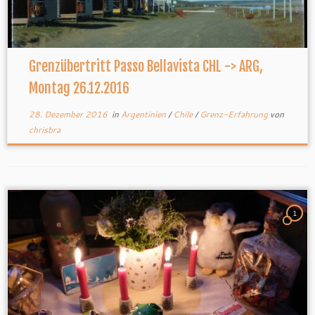
Grenzübertritt Passo Bellavista CHL -> ARG,
Montag 26.12.2016
28. Dezember 2016
in
Argentinien
/
Chile
/
Grenz-Erfahrung
von
chrisbra
1