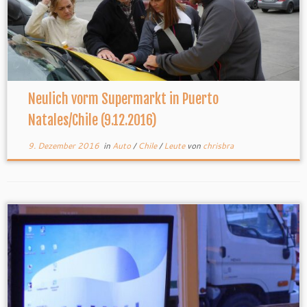
Neulich vorm Supermarkt in Puerto
Natales/Chile (9.12.2016)
9. Dezember 2016
in
Auto
/
Chile
/
Leute
von
chrisbra