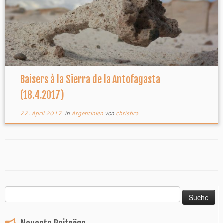
Baisers à la Sierra de la Antofagasta
(18.4.2017)
22. April 2017
in
Argentinien
von
chrisbra
Suche
nach: