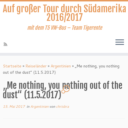
Auf großer Tour durch Südamerika
2016/2017
mit dem T5 VW-Bus – Team Tigerente
Zum
Inhalt
Startseite
»
Reiseländer
»
Argentinien
»
„Me nothing, you nothing
springen
out of the dust“ (11.5.2017)
„Me nothing, you nothing out of the
1
dust“ (11.5.2017)
15. Mai 2017
in
Argentinien
von
chrisbra