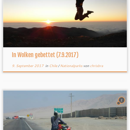
In Wolken gebettet (7.9.2017)
9. September 2017
in
Chile
/
Nationalparks
von
chrisbra
2