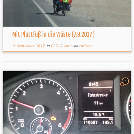
Mit Plattfuß in die Wüste (7.9.2017)
9. September 2017
in
Chile
/
Leute
von
chrisbra
2