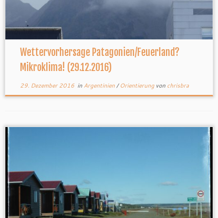
Wettervorhersage Patagonien/Feuerland?
Mikroklima! (29.12.2016)
29. Dezember 2016
in
Argentinien
/
Orientierung
von
chrisbra