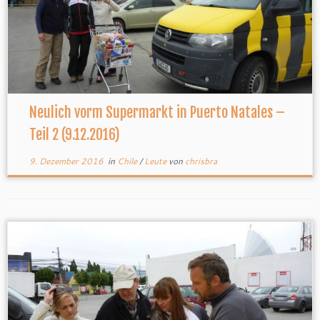
Neulich vorm Supermarkt in Puerto Natales –
Teil 2 (9.12.2016)
9. Dezember 2016
in
Chile
/
Leute
von
chrisbra