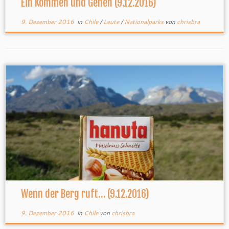
Ein Kommen und Gehen (9.12.2016)
9. Dezember 2016
in
Chile
/
Leute
/
Nationalparks
von
chrisbra
Wenn der Berg ruft… (9.12.2016)
9. Dezember 2016
in
Chile
von
chrisbra