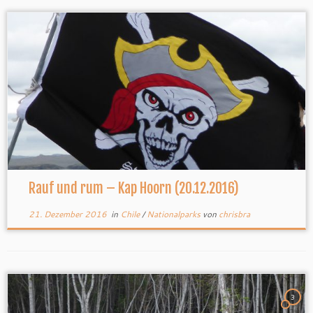
Rauf und rum – Kap Hoorn (20.12.2016)
21. Dezember 2016
in
Chile
/
Nationalparks
von
chrisbra
3