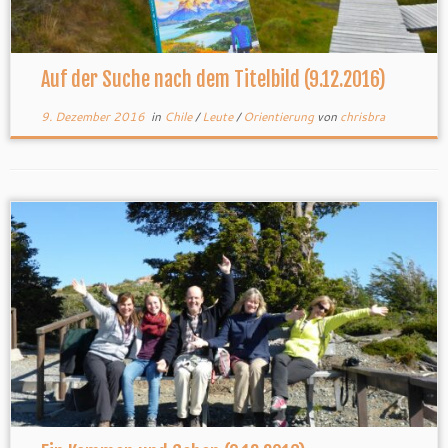
Auf der Suche nach dem Titelbild (9.12.2016)
9. Dezember 2016
in
Chile
/
Leute
/
Orientierung
von
chrisbra