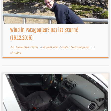
Wind in Patagonien? Das ist Sturm!
(16.12.2016)
16. Dezember 2016
in
Argentinien
/
Chile
/
Nationalparks
von
chrisbra