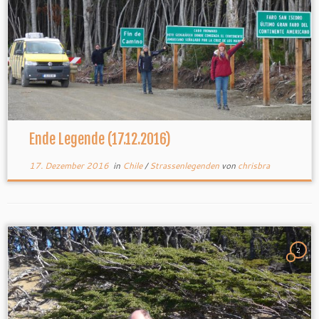
Ende Legende (17.12.2016)
17. Dezember 2016
in
Chile
/
Strassenlegenden
von
chrisbra
2