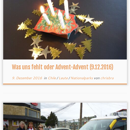
Was uns fehlt oder Advent-Advent (9.12.2016)
9. Dezember 2016
in
Chile
/
Leute
/
Nationalparks
von
chrisbra