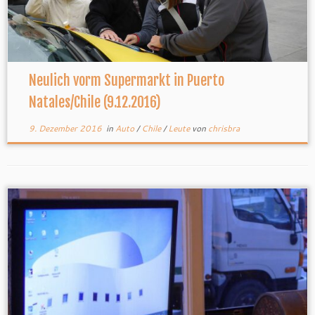
Neulich vorm Supermarkt in Puerto
Natales/Chile (9.12.2016)
9. Dezember 2016
in
Auto
/
Chile
/
Leute
von
chrisbra