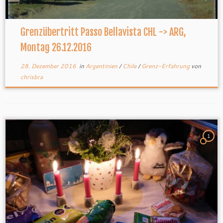
Grenzübertritt Passo Bellavista CHL -> ARG,
Montag 26.12.2016
28. Dezember 2016
in
Argentinien
/
Chile
/
Grenz-Erfahrung
von
chrisbra
1