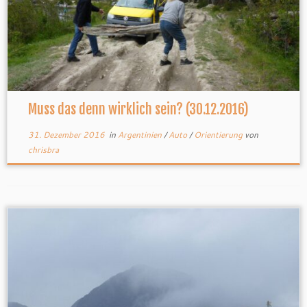
Muss das denn wirklich sein? (30.12.2016)
31. Dezember 2016
in
Argentinien
/
Auto
/
Orientierung
von
chrisbra