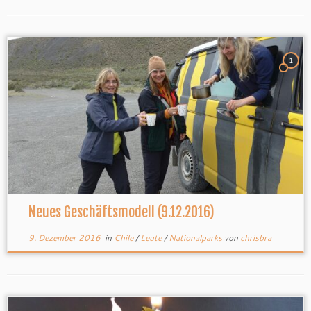
1
Neues Geschäftsmodell (9.12.2016)
9. Dezember 2016
in
Chile
/
Leute
/
Nationalparks
von
chrisbra