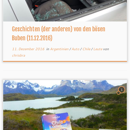
Geschichten (der anderen) von den bösen
Buben (11.12.2016)
11. Dezember 2016
in
Argentinien
/
Auto
/
Chile
/
Leute
von
chrisbra
1