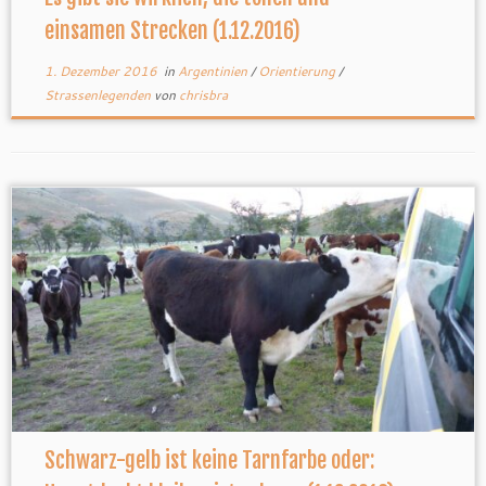
einsamen Strecken (1.12.2016)
1. Dezember 2016
in
Argentinien
/
Orientierung
/
Strassenlegenden
von
chrisbra
Schwarz-gelb ist keine Tarnfarbe oder: