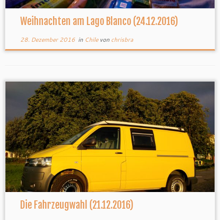
Weihnachten am Lago Blanco (24.12.2016)
28. Dezember 2016
in
Chile
von
chrisbra
Die Fahrzeugwahl (21.12.2016)