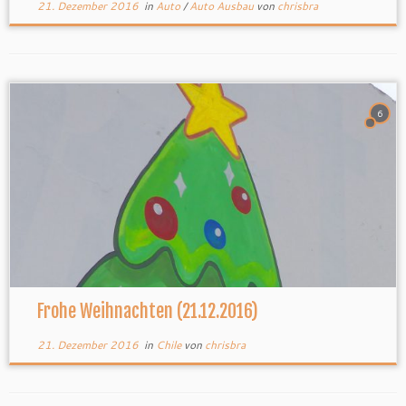
21. Dezember 2016
in
Auto
/
Auto Ausbau
von
chrisbra
6
Frohe Weihnachten (21.12.2016)
21. Dezember 2016
in
Chile
von
chrisbra